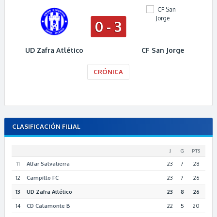
0 - 3
UD Zafra Atlético
CF San Jorge
CRÓNICA
CLASIFICACIÓN FILIAL
J
G
PTS
11
Alfar Salvatierra
23
7
28
12
Campillo FC
23
7
26
13
UD Zafra Atlético
23
8
26
14
CD Calamonte B
22
5
20