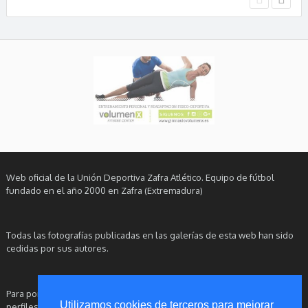
Web oficial de la Unión Deportiva Zafra Atlético. Equipo de fútbol
fundado en el año 2000 en Zafra (Extremadura)
Todas las fotografías publicadas en las galerías de esta web han sido
cedidas por sus autores.
Para ponerse en contacto con este Club, le rogamos utilice nuestros
Utilizamos cookies de terceros para mejorar
perfiles oficiales en redes sociales.
Aviso Legal
|
Política de Privacidad
|