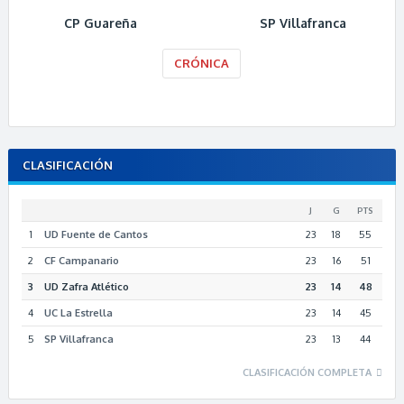
CP Guareña
SP Villafranca
CRÓNICA
CLASIFICACIÓN
J
G
PTS
1
UD Fuente de Cantos
23
18
55
2
CF Campanario
23
16
51
3
UD Zafra Atlético
23
14
48
4
UC La Estrella
23
14
45
5
SP Villafranca
23
13
44
CLASIFICACIÓN COMPLETA