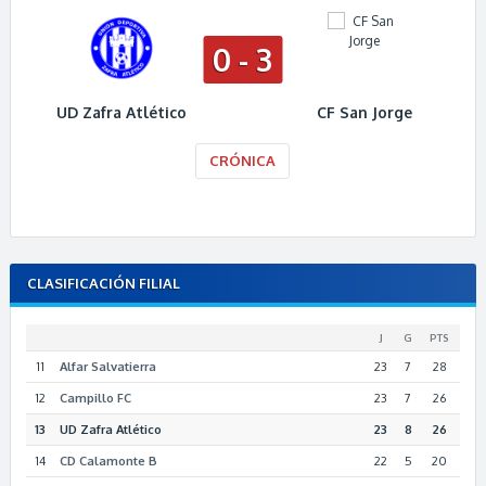
0 - 3
UD Zafra Atlético
CF San Jorge
CRÓNICA
CLASIFICACIÓN FILIAL
J
G
PTS
11
Alfar Salvatierra
23
7
28
12
Campillo FC
23
7
26
13
UD Zafra Atlético
23
8
26
14
CD Calamonte B
22
5
20