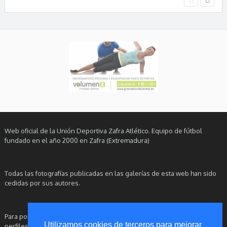
Web oficial de la Unión Deportiva Zafra Atlético. Equipo de fútbol
fundado en el año 2000 en Zafra (Extremadura)
Todas las fotografías publicadas en las galerías de esta web han sido
cedidas por sus autores.
Para ponerse en contacto con este Club, le rogamos utilice nuestros
Utilizamos cookies de terceros para mejorar
perfiles oficiales en redes sociales.
Aviso Legal
|
Política de Privacidad
|