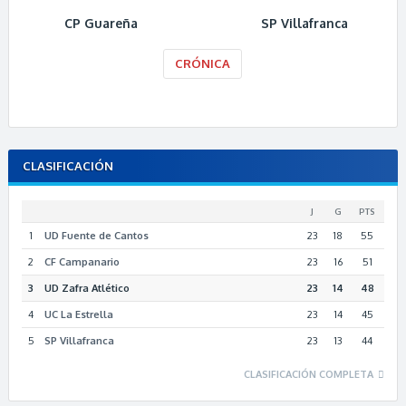
CP Guareña
SP Villafranca
CRÓNICA
CLASIFICACIÓN
J
G
PTS
1
UD Fuente de Cantos
23
18
55
2
CF Campanario
23
16
51
3
UD Zafra Atlético
23
14
48
4
UC La Estrella
23
14
45
5
SP Villafranca
23
13
44
CLASIFICACIÓN COMPLETA