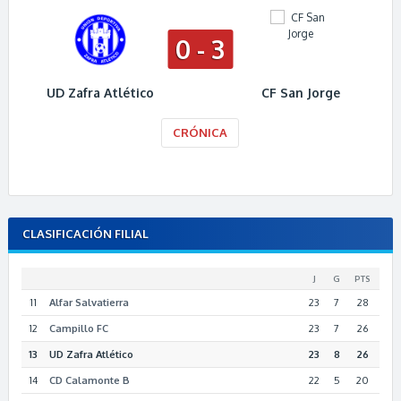
0 - 3
UD Zafra Atlético
CF San Jorge
CRÓNICA
CLASIFICACIÓN FILIAL
J
G
PTS
11
Alfar Salvatierra
23
7
28
12
Campillo FC
23
7
26
13
UD Zafra Atlético
23
8
26
14
CD Calamonte B
22
5
20