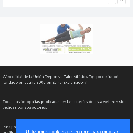
Web oficial de la Unión Deportiva Zafra Atlético. Equipo de fútbol
fundado en el año 2000 en Zafra (Extremadura)
Todas las fotografías publicadas en las galerías de esta web han sido
cedidas por sus autores.
Para ponerse en contacto con este Club, le rogamos utilice nuestros
Utilizamos cookies de terceros para mejorar
perfiles oficiales en redes sociales.
Aviso Legal
|
Política de Privacidad
|