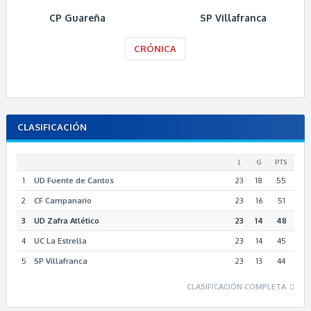
CP Guareña
SP Villafranca
CRÓNICA
CLASIFICACIÓN
J
G
PTS
1
UD Fuente de Cantos
23
18
55
2
CF Campanario
23
16
51
3
UD Zafra Atlético
23
14
48
4
UC La Estrella
23
14
45
5
SP Villafranca
23
13
44
CLASIFICACIÓN COMPLETA