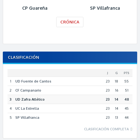
CP Guareña
SP Villafranca
CRÓNICA
CLASIFICACIÓN
J
G
PTS
1
UD Fuente de Cantos
23
18
55
2
CF Campanario
23
16
51
3
UD Zafra Atlético
23
14
48
4
UC La Estrella
23
14
45
5
SP Villafranca
23
13
44
CLASIFICACIÓN COMPLETA