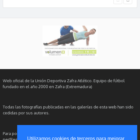
Web oficial de la Unión Deportiva Zafra Atlético. Equipo de fútbol
fundado en el año 2000 en Zafra (Extremadura)
Todas las fotografías publicadas en las galerías de esta web han sido
cedidas por sus autores.
Para ponerse en contacto con este Club, le rogamos utilice nuestros
Utilizamos cookies de terceros para mejorar
perfiles oficiales en redes sociales.
Aviso Legal
|
Política de Privacidad
|