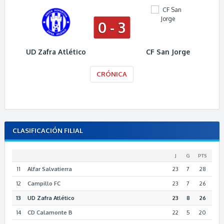
0 - 3
UD Zafra Atlético
CF San Jorge
CRÓNICA
CLASIFICACIÓN FILIAL
J
G
PTS
11
Alfar Salvatierra
23
7
28
12
Campillo FC
23
7
26
13
UD Zafra Atlético
23
8
26
14
CD Calamonte B
22
5
20