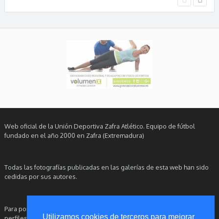
Web oficial de la Unión Deportiva Zafra Atlético. Equipo de fútbol
fundado en el año 2000 en Zafra (Extremadura)
Todas las fotografías publicadas en las galerías de esta web han sido
cedidas por sus autores.
Para ponerse en contacto con este Club, le rogamos utilice nuestros
Utilizamos cookies de terceros para mejorar
perfiles oficiales en redes sociales.
Aviso Legal
|
Política de Privacidad
|