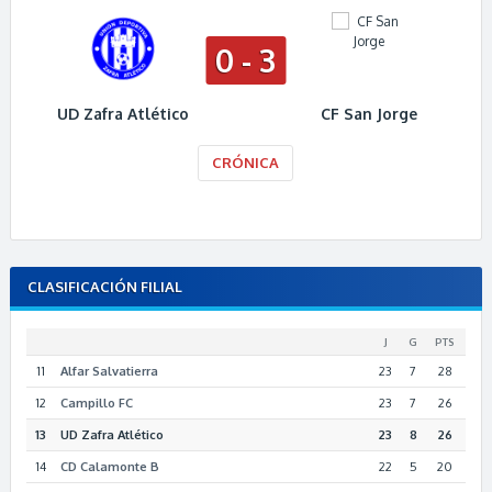
0 - 3
UD Zafra Atlético
CF San Jorge
CRÓNICA
CLASIFICACIÓN FILIAL
J
G
PTS
11
Alfar Salvatierra
23
7
28
12
Campillo FC
23
7
26
13
UD Zafra Atlético
23
8
26
14
CD Calamonte B
22
5
20