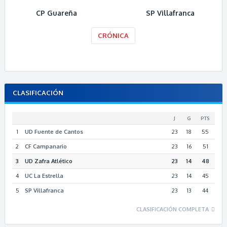
CP Guareña
SP Villafranca
CRÓNICA
CLASIFICACIÓN
J
G
PTS
1
UD Fuente de Cantos
23
18
55
2
CF Campanario
23
16
51
3
UD Zafra Atlético
23
14
48
4
UC La Estrella
23
14
45
5
SP Villafranca
23
13
44
CLASIFICACIÓN COMPLETA