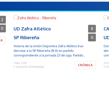
2
0
UD Zafra Atlético
CA
8
SP Ribereña
UD
0
CA
Victoria de la Unión Deportiva Zafra Atlético tras
Der
derrotar a la SP Ribereña (8-0) en partido
der
correspondiente a la jornada 23 de Liga. Partido…
cor
1 Mar, 2019
24 F
CRÓNICA
1ª DIVISIÓN EXTREMEÑA
1ª 