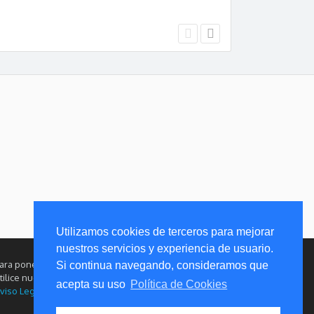
Utilizamos cookies de terceros para mejorar
nuestros servicios y experiencia de usuario.
ara ponerse en contacto con este Club, le rogamos
Si continua navegando, consideramos que
tilice nuestros perfiles oficiales en redes sociales.
acepta su uso
Política de Cookies
viso Legal
|
Política de Privacidad
|
Cookies