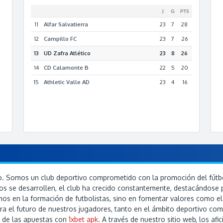
J
G
PTS
11
Alfar Salvatierra
23
7
28
12
Campillo FC
23
7
26
13
UD Zafra Atlético
23
8
26
14
CD Calamonte B
22
5
20
15
Athletic Valle AD
23
4
16
tico. Somos un club deportivo comprometido con la promoción del fút
s se desarrollen, el club ha crecido constantemente, destacándose po
s en la formación de futbolistas, sino en fomentar valores como el tr
ra el futuro de nuestros jugadores, tanto en el ámbito deportivo c
n de las apuestas con
1xbet apk
. A través de nuestro sitio web, los a