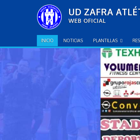
S
UD ZAFRA ATLÉ
k
i
WEB OFICIAL
p
t
o
INICIO
NOTICIAS
PLANTILLAS
RE
c
o
n
t
e
n
t