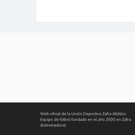
Web oficial de la Unión Deportiva Zafra Atlético.
Equipo de fútbol fundado en el año 2000 en Zafra
(Extremadura)