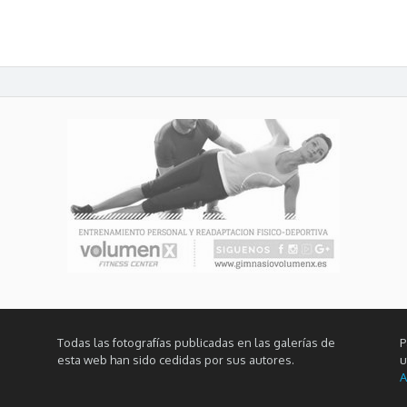
Todas las fotografías publicadas en las galerías de
P
esta web han sido cedidas por sus autores.
u
A