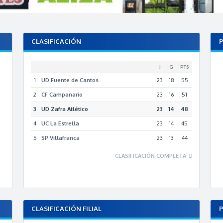
CLASIFICACIÓN
J
G
PTS
1
UD Fuente de Cantos
23
18
55
2
CF Campanario
23
16
51
3
UD Zafra Atlético
23
14
48
4
UC La Estrella
23
14
45
5
SP Villafranca
23
13
44
CLASIFICACIÓN COMPLETA
CLASIFICACIÓN FILIAL
P