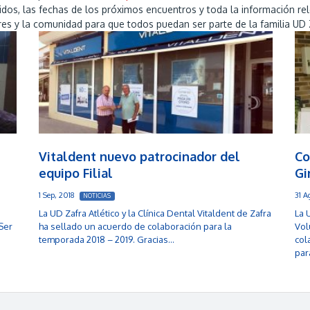
artidos, las fechas de los próximos encuentros y toda la información 
es y la comunidad para que todos puedan ser parte de la familia UD Zaf
Vitaldent nuevo patrocinador del
Co
equipo Filial
Gi
1 Sep, 2018
31 A
NOTICIAS
La UD Zafra Atlético y la Clínica Dental Vitaldent de Zafra
La 
Ser
ha sellado un acuerdo de colaboración para la
Vol
temporada 2018 – 2019. Gracias…
col
par