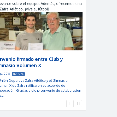
relevante sobre el equipo. Además, ofrecemos una
ra Atlético. ¡Viva el fútbol!
nvenio firmado entre Club y
Asamblea In
mnasio Volumen X
1 Ago, 2018
NOTICI
go, 2018
La Unión Deporti
NOTICIAS
de ayer una Asam
Unión Deportiva Zafra Atlético y el Gimnasio
aficionados de la
umen X de Zafra ratificaron su acuerdo de
aboración. Gracias a dicho convenio de colaboración
a…