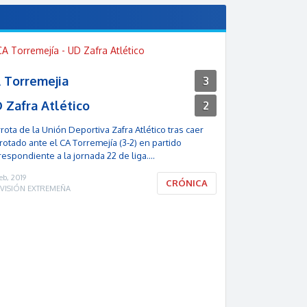
 Torremejia
UD Zafra At
3
 Zafra Atlético
CP Guareña
2
rota de la Unión Deportiva Zafra Atlético tras caer
Victoria de la Un
rotado ante el CA Torremejía (3-2) en partido
derrotar al CP G
respondiente a la jornada 22 de liga….
a la jornada 21 d
eb, 2019
17 Feb, 2019
CRÓNICA
DIVISIÓN EXTREMEÑA
1ª DIVISIÓN EXTR